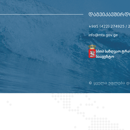
ᲓᲐᲒᲕᲘᲙᲐᲕᲨᲘᲠᲓ
+995 (422) 274925 / 
info@mta.gov.ge
სსიპ საზღვაო ტრ
სააგენტო
©
ყველა უფლება 